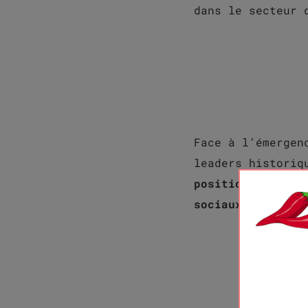
dans le secteur 
Face à l’émergen
leaders historiq
positionnement e
sociaux.