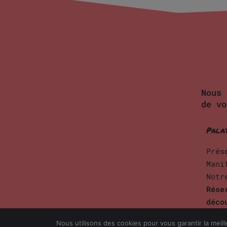
Nous
de vo
Pala
Prés
Mani
Notr
Rése
déco
Nous utilisons des cookies pour vous garantir la meill