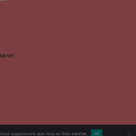
térêt
e, nous supposerons que vous en êtes satisfait.
OK