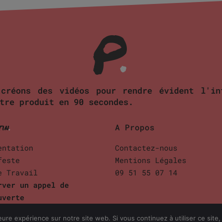
 créons des vidéos pour rendre évident l'in
tre produit en 90 secondes.
tin
.
A Propos
entation
Contactez-nous
feste
Mentions Légales
e Travail
09 51 55 07 14
rver un appel de
uverte
eure expérience sur notre site web. Si vous continuez à utiliser ce sit