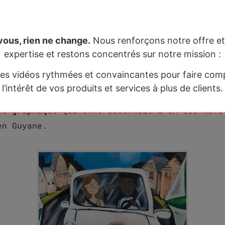
cebook,
la vidéo a dépassé les 8 000 vues en 4
ages et de likes.
vous, rien ne change.
Nous renforçons notre offre et
expertise et restons concentrés sur notre mission :
accroitre la notoriété et le positionnement d
le
avec un message axé sur sa modernité.
es vidéos rythmées et convaincantes pour faire co
l’intérêt de vos produits et services à plus de clients.
nheur (et surprise !), elle a même fait l’obj
se graphique
qui orne désormais l’un des murs
en Guyane.