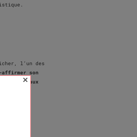
gistique.
icher, l’un des
-affirmer son
×
r les réseaux